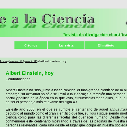
Créditos
La revista
El Instituto
Inicio
->
Número 8 (junio 2005)
->Albert Einstein, hoy
Albert Einstein, hoy
Colaboraciones
Albert Einstein ha sido, junto a Isaac Newton, el más grande científico de la h
embargo, su actividad no sólo se limitó a la ciencia; fue también una persona 
social y política en la época en la que vivió, circunstacias todas ellas, que l
de ser el personaje más relevante del siglo XX.
En este año 2005, en el que se cumple el centenario de aquel
annus mira
decubrió al mundo como el gran científico que fue, su figura sigue siendo mode
ciencia como para las diferentes facetas del quehacer humano. Desde nue
conmemorar este centenario mostrando a través de las páginas de nuestra r
personas relevantes, cada una desde el lugar que ocupa en nuestra socieda