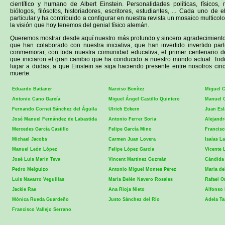
científico y humano de Albert Einstein. Personalidades políticas, físicos,
biólogos, filósofos, historiadores, escritores, estudiantes, ... Cada uno de 
particular y ha contribuido a configurar en nuestra revista un mosaico multicolo
la visión que hoy tenemos del genial físico alemán.
Queremos mostrar desde aquí nuestro más profundo y sincero agradecimiento
que han colaborado con nuestra iniciativa, que han invertido invertido par
conmemorar, con toda nuestra comunidad educativa, el primer centenario d
que iniciaron el gran cambio que ha conducido a nuestro mundo actual. Todo
lugar a dudas, a que Einstein se siga haciendo presente entre nosotros ci
muerte.
Eduardo Battaner
Narciso Benítez
Miguel C
Antonio Cano García
Miguel Ángel Castillo Quintero
Manuel 
Fernando Cornet Sánchez del Águila
Ulrich Eckern
Juan Esl
José Manuel Fernández de Labastida
Antonio Ferrer Soria
Alejandr
Mercedes García Castillo
Felipe García Mino
Francisc
Michael Jacobs
Carmen Juan Lovera
Isaías L
Manuel León López
Felipe López García
Vicente 
José Luis Marín Teva
Vincent Martínez Guzmán
Cándida
Pedro Melguizo
Antonio Miguel Montes Pérez
María de
Luis Navarro Veguillas
María Belén Navero Rosales
Rafael O
Jackie Rae
Ana Rioja Nieto
Alfonso
Mónica Rueda Guardeño
Justo Sánchez del Río
Adela Ta
Francisco Vallejo Serrano