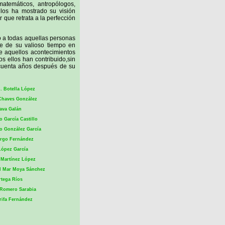
 matemáticos, antropólogos,
ellos ha mostrado su visión
r que retrata a la perfección
 a todas aquellas personas
te de su valioso tiempo en
e aquellos acontecimientos
s ellos han contribuido,sin
ncuenta años después de su
. Botella López
Chaves González
ava Galán
o García Castillo
o González García
argo Fernández
López García
 Martínez López
l Mar Moya Sánchez
rtega Ríos
 Romero Sarabia
rifa Fernández