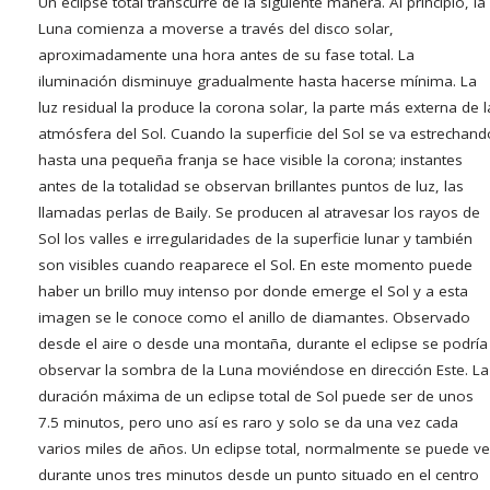
Un eclipse total transcurre de la siguiente manera. Al principio, la
Luna comienza a moverse a través del disco solar,
aproximadamente una hora antes de su fase total. La
iluminación disminuye gradualmente hasta hacerse mínima. La
luz residual la produce la corona solar, la parte más externa de l
atmósfera del Sol. Cuando la superficie del Sol se va estrechand
hasta una pequeña franja se hace visible la corona; instantes
antes de la totalidad se observan brillantes puntos de luz, las
llamadas perlas de Baily. Se producen al atravesar los rayos de
Sol los valles e irregularidades de la superficie lunar y también
son visibles cuando reaparece el Sol. En este momento puede
haber un brillo muy intenso por donde emerge el Sol y a esta
imagen se le conoce como el anillo de diamantes. Observado
desde el aire o desde una montaña, durante el eclipse se podría
observar la sombra de la Luna moviéndose en dirección Este. La
duración máxima de un eclipse total de Sol puede ser de unos
7.5 minutos, pero uno así es raro y solo se da una vez cada
varios miles de años. Un eclipse total, normalmente se puede ve
durante unos tres minutos desde un punto situado en el centro