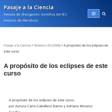
Pasaje a la Ciencia
Saltar
Revista de divulgación cientifica del IES
al
Antonio de Mendoza
contenido
Pasaje a la Ciencia
>
Número 09 (2006)
>
A propósito de los eclipses de
este curso
A propósito de los eclipses de este
curso
A propósito de los eclipses de este curso
por Aurora Cano-Caballero Barrio y Adriano Moreno