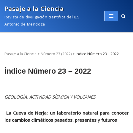
Pasaje a la Ciencia
Saltar
Revista de divulgación cientifica del IES
al
Antonio de Mendoza
contenido
Pasaje a la Ciencia
>
Número 23 (2022)
>
Índice Número 23 – 2022
Índice Número 23 – 2022
GEOLOGÍA, ACTIVIDAD SÍSMICA Y VOLCANES
La Cueva de Nerja: un laboratorio natural para conocer
los cambios climáticos pasados, presentes y futuros