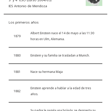
3º y 4º ESO (curso 2004/05)
IES Antonio de Mendoza
Los primeros años
Albert Einstein nace el 14 de mayo a las 11:30
1879
horas en Ulm, Alemania.
1880
Einstein y su familia se trasladan a Munich.
1881
Nace su hermana Maja
Einstein aprende a hablar a la edad de tres
1882
años.
Su padre le regala una brújula; se despierta su