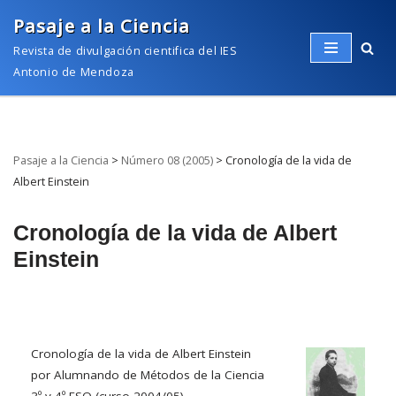
Pasaje a la Ciencia
Saltar
Revista de divulgación cientifica del IES
al
Antonio de Mendoza
contenido
Pasaje a la Ciencia
>
Número 08 (2005)
>
Cronología de la vida de
Albert Einstein
Cronología de la vida de Albert
Einstein
Cronología de la vida de Albert Einstein
por Alumnando de Métodos de la Ciencia