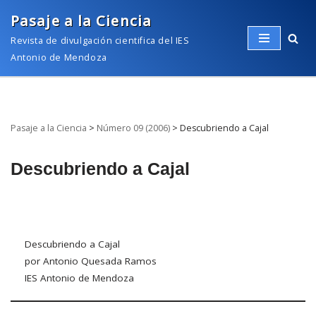
Pasaje a la Ciencia
Saltar
Revista de divulgación cientifica del IES
al
Antonio de Mendoza
contenido
Pasaje a la Ciencia
>
Número 09 (2006)
>
Descubriendo a Cajal
Descubriendo a Cajal
Descubriendo a Cajal
por Antonio Quesada Ramos
IES Antonio de Mendoza