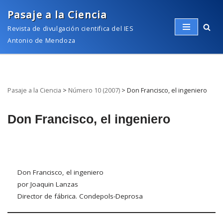
Pasaje a la Ciencia
Saltar
Revista de divulgación cientifica del IES
al
Antonio de Mendoza
contenido
Pasaje a la Ciencia
>
Número 10 (2007)
>
Don Francisco, el ingeniero
Don Francisco, el ingeniero
Don Francisco, el ingeniero
por Joaquin Lanzas
Director de fábrica. Condepols-Deprosa