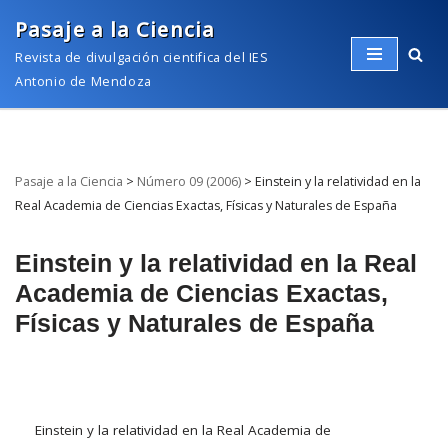
Pasaje a la Ciencia
Saltar
Revista de divulgación cientifica del IES
al
Antonio de Mendoza
contenido
Pasaje a la Ciencia
>
Número 09 (2006)
>
Einstein y la relatividad en la
Real Academia de Ciencias Exactas, Físicas y Naturales de España
Einstein y la relatividad en la Real
Academia de Ciencias Exactas,
Físicas y Naturales de España
Einstein y la relatividad en la Real Academia de