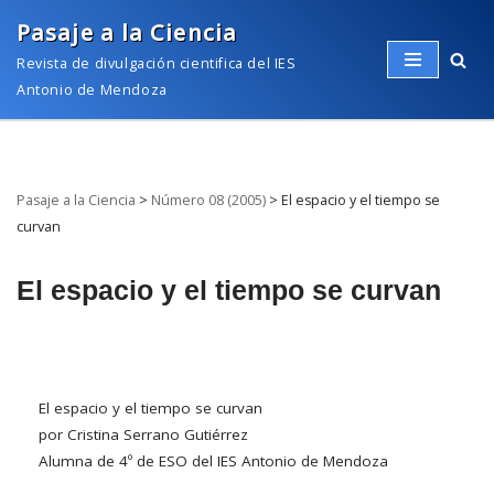
Pasaje a la Ciencia
Saltar
Revista de divulgación cientifica del IES
al
Antonio de Mendoza
contenido
Pasaje a la Ciencia
>
Número 08 (2005)
>
El espacio y el tiempo se
curvan
El espacio y el tiempo se curvan
El espacio y el tiempo se curvan
por Cristina Serrano Gutiérrez
Alumna de 4º de ESO del IES Antonio de Mendoza