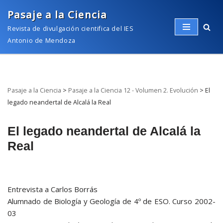
Pasaje a la Ciencia
Saltar
Revista de divulgación cientifica del IES
al
Antonio de Mendoza
contenido
Pasaje a la Ciencia
>
Pasaje a la Ciencia 12 - Volumen 2. Evolución
>
El
legado neandertal de Alcalá la Real
El legado neandertal de Alcalá la
Real
Entrevista a Carlos Borrás
Alumnado de Biología y Geología de 4º de ESO. Curso 2002-
03