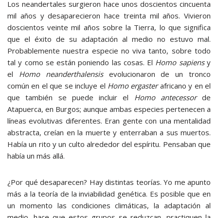
Los neandertales surgieron hace unos doscientos cincuenta
mil años y desaparecieron hace treinta mil años. Vivieron
doscientos veinte mil años sobre la Tierra, lo que significa
que el éxito de su adaptación al medio no estuvo mal.
Probablemente nuestra especie no viva tanto, sobre todo
tal y como se están poniendo las cosas. El
Homo sapiens
y
el
Homo neanderthalensis
evolucionaron de un tronco
común en el que se incluye el
Homo ergaster
africano y en el
que también se puede incluir el
Homo antecessor
de
Atapuerca, en Burgos; aunque ambas especies pertenecen a
líneas evolutivas diferentes. Eran gente con una mentalidad
abstracta, creían en la muerte y enterraban a sus muertos.
Había un rito y un culto alrededor del espíritu. Pensaban que
había un más allá.
¿Por qué desaparecen? Hay distintas teorías. Yo me apunto
más a la teoría de la inviabilidad genética. Es posible que en
un momento las condiciones climáticas, la adaptación al
medio, hace que estos grupos se reduzcan, practiquen la